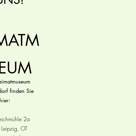
IMATM
EUM
eimatmuseum
orf finden Sie
hier:
eichmühle 2a
Leipzig, OT