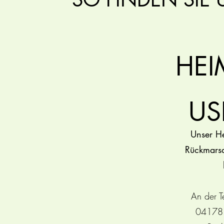
HE
US
Unser H
Rückmarsd
An der T
04178 